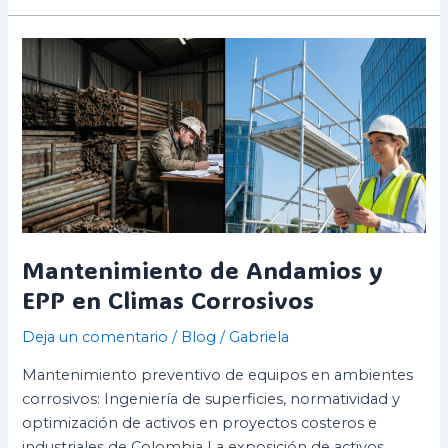
Mantenimiento
de
Andamios
y
EPP
en
Climas
Corrosivos
Mantenimiento de Andamios y
EPP en Climas Corrosivos
Deja un comentario
/
Blog
/
Gabriela
Mantenimiento preventivo de equipos en ambientes
corrosivos: Ingeniería de superficies, normatividad y
optimización de activos en proyectos costeros e
industriales de Colombia La exposición de activos