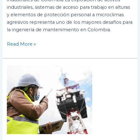
industriales, sistemas de acceso para trabajo en alturas
y elementos de protección personal a microclimas
agresivos representa uno de los mayores desafíos para
la ingeniería de mantenimiento en Colombia.
Read More »
¿Qué
es
más
rentable
para
tu
obra
en
Bogotá?