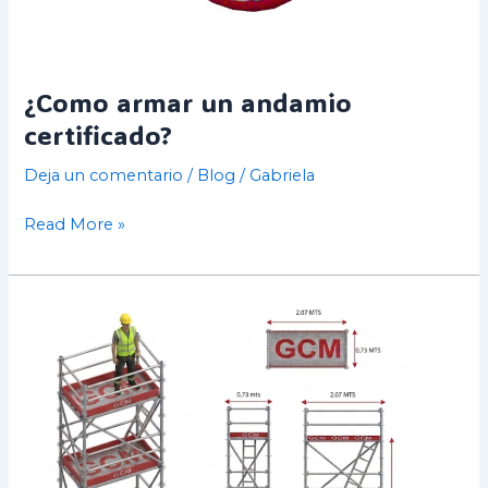
¿Como armar un andamio
certificado?
Deja un comentario
/
Blog
/
Gabriela
Read More »
¿Cuál
es
el
precio
de
un
andamio