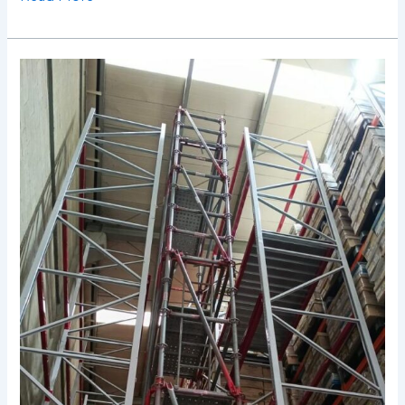
Precios
De
Alquiler
De
Andamios
Certificados
En
2026:
Cómo
Escoger
La
Mejor
Opción