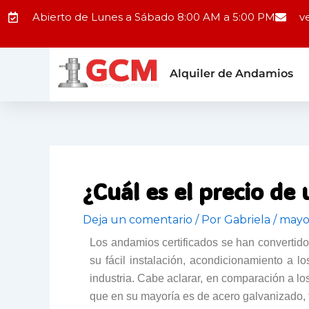
Ir
Abierto de Lunes a Sábado 8:00 AM a 5:00 PM
v
al
contenido
Alquiler de Andamios
¿Cuál es el precio de
Deja un comentario
/ Por
Gabriela
/
mayo
Los andamios certificados se han convertido 
su fácil instalación, acondicionamiento a lo
industria. Cabe aclarar, en comparación a lo
que en su mayoría es de acero galvanizado, 