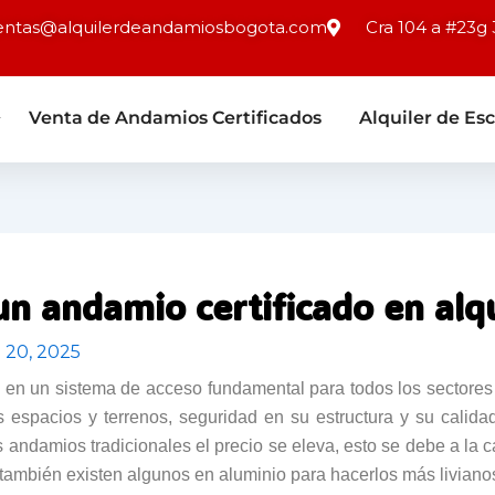
entas@alquilerdeandamiosbogota.com
Cra 104 a #23g 
Venta de Andamios Certificados
Alquiler de Esc
 un andamio certificado en alq
 20, 2025
en un sistema de acceso fundamental para todos los sectores d
s espacios y terrenos, seguridad en su estructura y su calida
s andamios tradicionales el precio se eleva, esto se debe a la c
también existen algunos en aluminio para hacerlos más liviano