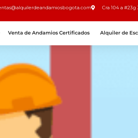
entas@alquilerdeandamiosbogota.com
Cra 104 a #23g 
Venta de Andamios Certificados
Alquiler de Esc