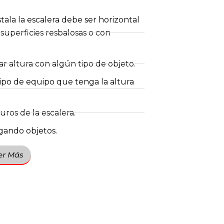
stala la escalera debe ser horizontal
 superficies resbalosas o con
ar altura con algún tipo de objeto.
 tipo de equipo que tenga la altura
uros de la escalera.
gando objetos.
er Más