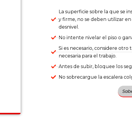
La superficie sobre la que se in
y firme, no se deben utilizar en
desnivel.
No intente nivelar el piso o gan
Si es necesario, considere otro
necesaria para el trabajo.
Antes de subir, bloquee los seg
No sobrecargue la escalera col
Sab