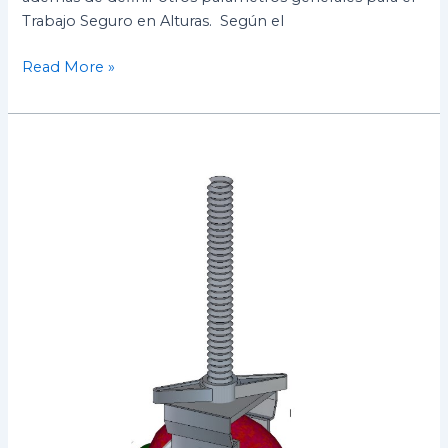
Trabajo Seguro en Alturas. Según el
Read More »
¿Como
armar
un
andamio
certificado?