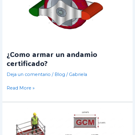
¿Como armar un andamio
certificado?
Deja un comentario
/
Blog
/
Gabriela
Read More »
¿Cuál
es
el
precio