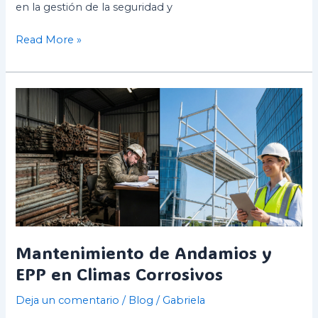
en la gestión de la seguridad y
Read More »
Mantenimiento
de
Andamios
y
EPP
en
Climas
Corrosivos
Mantenimiento de Andamios y
EPP en Climas Corrosivos
Deja un comentario
/
Blog
/
Gabriela