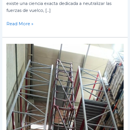
existe una ciencia exacta dedicada a neutralizar las
fuerzas de vuelco, […]
Read More »
Precios
De
Alquiler
De
Andamios
Certificados
En
2026:
Cómo
Escoger
La
Mejor