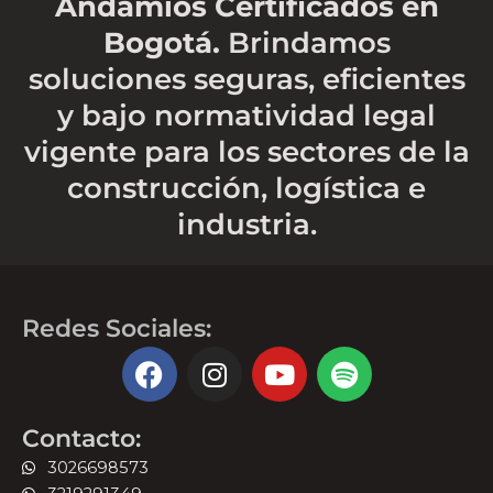
Andamios Certificados en
Bogotá.
Brindamos
soluciones seguras, eficientes
y bajo normatividad legal
vigente para los sectores de la
construcción, logística e
industria.
Redes Sociales:
F
I
Y
S
a
n
o
p
c
s
u
o
Contacto:
e
t
t
t
b
a
u
i
3026698573