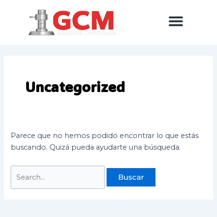
Ir
Buscar
al
por:
contenido
Alquiler de Andamios
Venta de Andamios Certificados
Alquiler de Escaleras Certificadas
Blog del Andamiero
Uncategorized
Parece que no hemos podido encontrar lo que estás
buscando. Quizá pueda ayudarte una búsqueda.