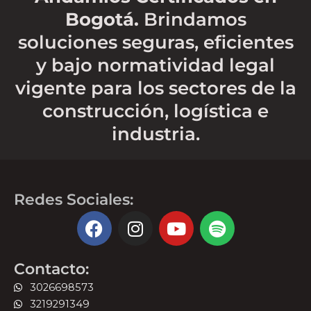
Bogotá.
Brindamos
soluciones seguras, eficientes
y bajo normatividad legal
vigente para los sectores de la
construcción, logística e
industria.
Redes Sociales:
F
I
Y
S
a
n
o
p
c
s
u
o
Contacto:
e
t
t
t
b
a
u
i
3026698573
o
g
b
f
3219291349