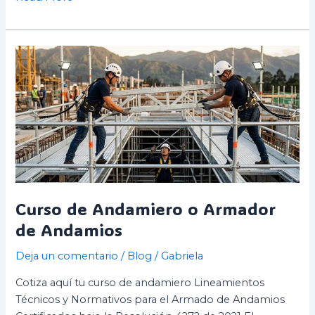
Curso
de
Andamiero
o
Armador
de
Andamios
Curso de Andamiero o Armador
de Andamios
Deja un comentario
/
Blog
/
Gabriela
Cotiza aquí tu curso de andamiero Lineamientos
Técnicos y Normativos para el Armado de Andamios