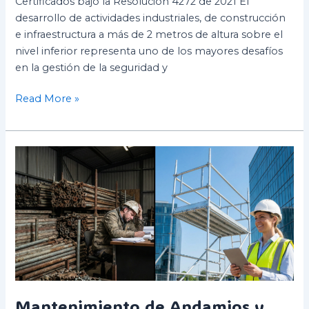
Certificados bajo la Resolución 4272 de 2021 El
desarrollo de actividades industriales, de construcción
e infraestructura a más de 2 metros de altura sobre el
nivel inferior representa uno de los mayores desafíos
en la gestión de la seguridad y
Read More »
Mantenimiento
de
Andamios
y
EPP
en
Climas
Corrosivos
Mantenimiento de Andamios y