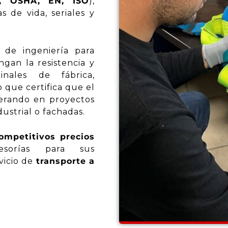
I, OSHA, EN, ISO
),
s de vida, seriales y
l de ingeniería para
gan la resistencia y
inales de fábrica,
o que certifica que el
erando en proyectos
ustrial o fachadas.
mpetitivos precios
sesorías para sus
vicio de
transporte a