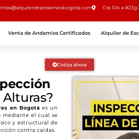
entas@alquilerdeandamiosbogota.com
Cra 104 a #23g 
Venta de Andamios Certificados
Alquiler de Esc
Cotiza ahora
spección
 Alturas?
ras en Bogotá
es un
o mediante el cual se
sico y estructural de
ección contra caídas.