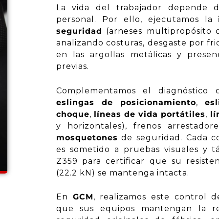
La vida del trabajador depende 
personal. Por ello, ejecutamos la
seguridad
(arneses multipropósito de
analizando costuras, desgaste por fr
en las argollas metálicas y prese
previas.
Complementamos el diagnóstico c
eslingas de posicionamiento
,
es
choque
,
líneas de vida portátiles
,
lí
y horizontales), frenos arrestado
mosquetones
de seguridad. Cada co
es sometido a pruebas visuales y tá
Z359 para certificar que su resiste
(22.2 kN) se mantenga intacta.
En
GCM
, realizamos este control d
que sus equipos mantengan la res