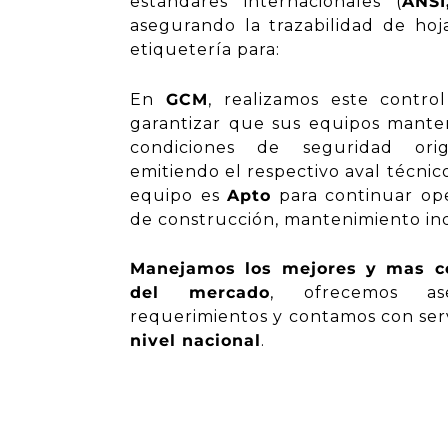
estándares internacionales (
ANS
asegurando la trazabilidad de hoja
etiquetería para:
En
GCM
, realizamos este contro
garantizar que sus equipos manten
condiciones de seguridad orig
emitiendo el respectivo aval técnic
equipo es
Apto
para continuar op
de construcción, mantenimiento ind
Manejamos los mejores y mas co
del mercado
, ofrecemos
a
requerimientos y contamos con ser
nivel
nacional
.