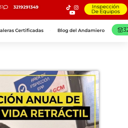
Inspección
31
3219291349
De Equipos
3
aleras Certificadas
Blog del Andamiero