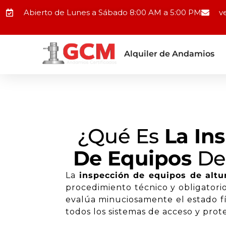
Ir
Abierto de Lunes a Sábado 8:00 AM a 5:00 PM
v
al
contenido
Alquiler de Andamios
¿Qué Es
La In
De Equipos
De
La
inspección de equipos de altu
procedimiento técnico y obligatori
evalúa minuciosamente el estado fí
todos los sistemas de acceso y prot